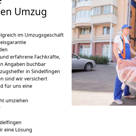
inen Umzug
folgreich im Umzugsgeschäft
eisgarantie
den
 und erfahrene Fachkräfte,
en Angaben buchbar
ugshelfer in Sindelfingen
 sind wir versichert
nd für uns eine
icht umziehen
r
delfingen
r eine Lösung