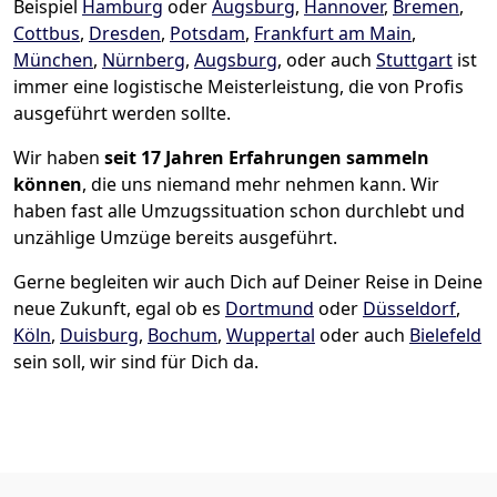
Beispiel
Hamburg
oder
Augsburg
,
Hannover
,
Bremen
,
Cottbus
,
Dresden
,
Potsdam
,
Frankfurt am Main
,
München
,
Nürnberg
,
Augsburg
, oder auch
Stuttgart
ist
immer eine logistische Meisterleistung, die von Profis
ausgeführt werden sollte.
Wir haben
seit
17 Jahren Erfahrungen sammeln
können
, die uns niemand mehr nehmen kann. Wir
haben fast alle Umzugssituation schon durchlebt und
unzählige Umzüge bereits ausgeführt.
Gerne begleiten wir auch Dich auf Deiner Reise in Deine
neue Zukunft, egal ob es
Dortmund
oder
Düsseldorf
,
Köln
,
Duisburg
,
Bochum
,
Wuppertal
oder auch
Bielefeld
sein soll, wir sind für Dich da.