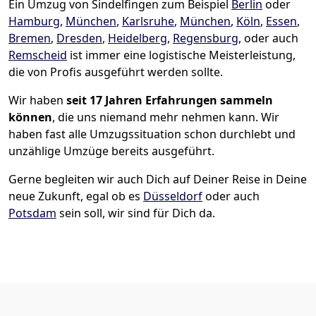
Ein Umzug von Sindelfingen zum Beispiel
Berlin
oder
Hamburg
,
München
,
Karlsruhe
,
München
,
Köln
,
Essen
,
Bremen
,
Dresden
,
Heidelberg
,
Regensburg
, oder auch
Remscheid
ist immer eine logistische Meisterleistung,
die von Profis ausgeführt werden sollte.
Wir haben
seit
17 Jahren Erfahrungen sammeln
können
, die uns niemand mehr nehmen kann. Wir
haben fast alle Umzugssituation schon durchlebt und
unzählige Umzüge bereits ausgeführt.
Gerne begleiten wir auch Dich auf Deiner Reise in Deine
neue Zukunft, egal ob es
Düsseldorf
oder auch
Potsdam
sein soll, wir sind für Dich da.