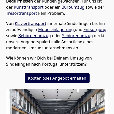
Bedürfnissen
der Kunden gewachsen. Für uns ist
der
Kunsttransport
oder ein
Büroumzug
sowie der
Tresortransport
kein Problem.
Von
Klaviertransport
innerhalb
Sindelfingen
bis hin
zu aufwendigen
Möbeleinlagerung
und
Entsorgung
sowie
Behördenumzug
oder
Seniorenumzug
deckt
unsere Angebotspalette alle Ansprüche eines
modernen Umzugsunternehmens ab.
Wie können wir Dich bei Deinem Umzug von
Sindelfingen
nach Portugal
unterstützen?
Kostenloses Angebot erhalten